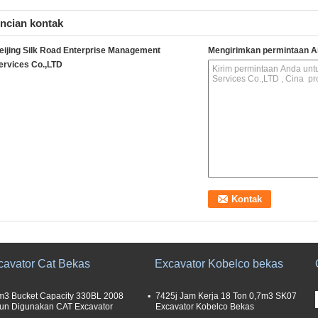
ncian kontak
eijing Silk Road Enterprise Management
Mengirimkan permintaan A
ervices Co.,LTD
cavator Cat Bekas
Excavator Kobelco bekas
m3 Bucket Capacity 330BL 2008
7425j Jam Kerja 18 Ton 0,7m3 SK07
un Digunakan CAT Excavator
Excavator Kobelco Bekas