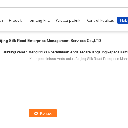
ah
Produk
Tentang kita
Wisata pabrik
Kontrol kualitas
Hub
nt Services Co.,LTD Info kontak
ijing Silk Road Enterprise Management Services Co.,LTD
Hubungi kami :
Mengirimkan permintaan Anda secara langsung kepada kam