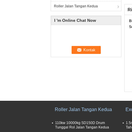
Roller Jalan Tangan Kedua
Ri
I 'm Online Chat Now
B
S
Roller Jalan Tangan Kedua
Ex
110kw 10000kg SD150D Drum
1.5
Tunggal Rol Jalan Tangan Kedua
Tah