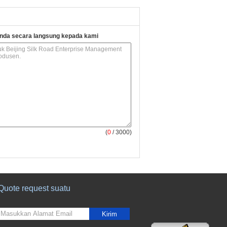
nda secara langsung kepada kami
(
0
/ 3000)
Quote request suatu
Kirim