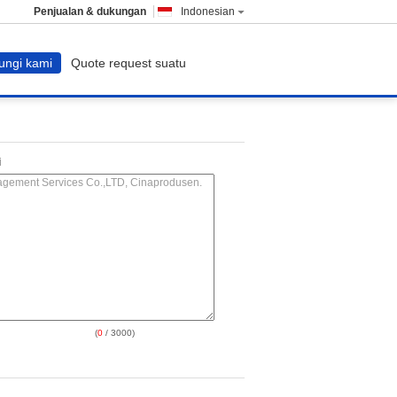
Penjualan & dukungan
Indonesian
ungi kami
Quote request suatu
i
(
0
/ 3000)