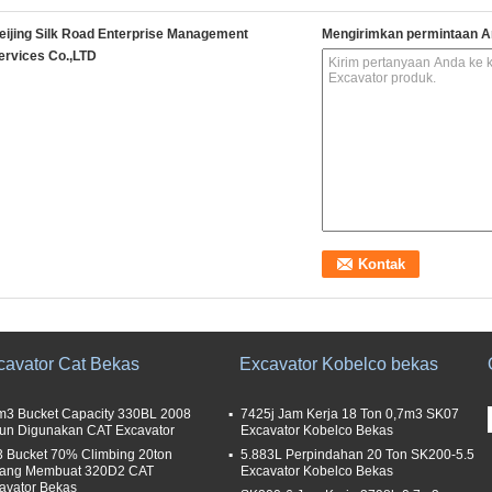
eijing Silk Road Enterprise Management
Mengirimkan permintaan A
ervices Co.,LTD
cavator Cat Bekas
Excavator Kobelco bekas
m3 Bucket Capacity 330BL 2008
7425j Jam Kerja 18 Ton 0,7m3 SK07
un Digunakan CAT Excavator
Excavator Kobelco Bekas
 Bucket 70% Climbing 20ton
5.883L Perpindahan 20 Ton SK200-5.5
ang Membuat 320D2 CAT
Excavator Kobelco Bekas
avator Bekas