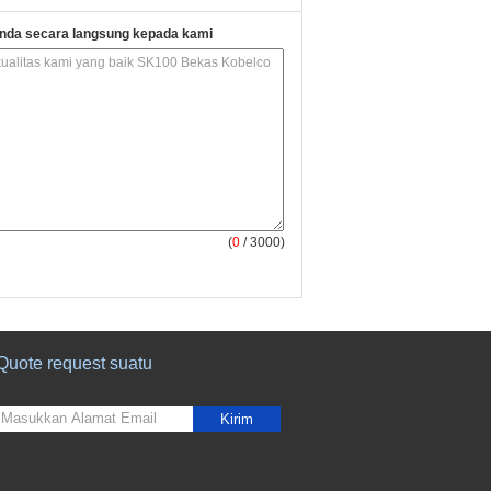
nda secara langsung kepada kami
(
0
/ 3000)
Quote request suatu
Kirim