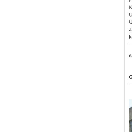
P
K
U
U
J
k
s
G