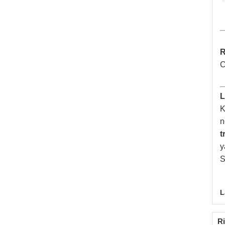
R
C
L
K
n
t
y
S
L
Ri