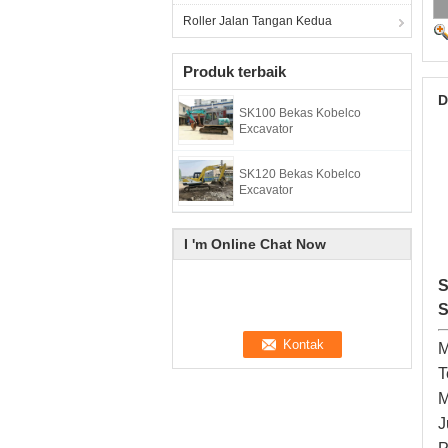
Roller Jalan Tangan Kedua
Produk terbaik
D
SK100 Bekas Kobelco
Excavator
SK120 Bekas Kobelco
Excavator
I 'm Online Chat Now
S
S
M
T
M
J