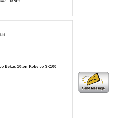
puan:
10 SET
ishi
0
co Bekas 10ton
Kobelco SK100
,