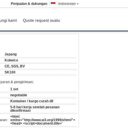
Penjualan & dukungan
Indonesian
ungi kami
Quote request suatu
Jepang
Kobelco
CE, SGS, BV
SK100
yaran & pengiriman:
1 set
negotiable
Kontainer / kargo curah dll
5-8 hari kerja setelah pesanan
dikonfirmasi
<html
aran:
xmlns="http://www.w3.org/1999/xhtml">
<head> <script>document.title='