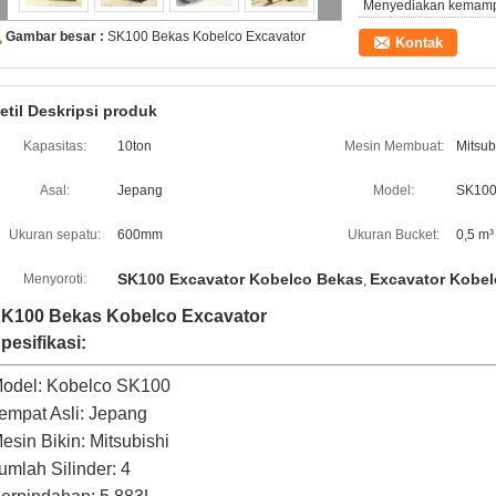
Menyediakan kemam
Gambar besar :
SK100 Bekas Kobelco Excavator
Kontak
etil Deskripsi produk
Kapasitas:
10ton
Mesin Membuat:
Mitsub
Asal:
Jepang
Model:
SK10
Ukuran sepatu:
600mm
Ukuran Bucket:
0,5 m³
SK100 Excavator Kobelco Bekas
Excavator Kobel
Menyoroti:
,
K100 Bekas Kobelco Excavator
pesifikasi:
odel: Kobelco SK100
empat Asli: Jepang
esin Bikin: Mitsubishi
umlah Silinder: 4