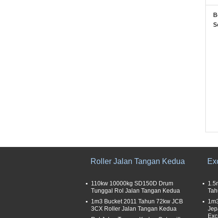
B
S
Roller Jalan Tangan Kedua
Ex
110kw 10000kg SD150D Drum
1.5
Tunggal Rol Jalan Tangan Kedua
Tah
1m3 Bucket 2011 Tahun 72kw JCB
1m3
3CX Roller Jalan Tangan Kedua
Jep
Exc