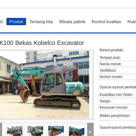
ah
Produk
Tentang kita
Wisata pabrik
Kontrol kualitas
Hub
SK100 Bekas Kobelco Excavator
K100 Bekas Kobelco Excavator
Detail produk:
Tempat asal:
Nama merek:
Sertifikasi:
Nomor model:
Syarat-syarat pemba
Kuantitas min Order:
Harga:
Kemasan rincian:
Waktu pengiriman:
Syarat-syarat pembay