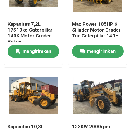
Tur Pabrik
Kapasitas 7,2L
Max Power 185HP 6
17510kg Caterpillar
Silinder Motor Grader
Kontrol kualitas
140K Motor Grader
Tua Caterpillar 140H
Bekas
mengirimkan
mengirimkan
Hubungi kami
permintaan
permintaan
Permintaan Penawaran
Mesin Excavator Bekas
excavator komatsu bekas
Kapasitas 10,3L
123KW 2000rpm
Excavator Cat Bekas