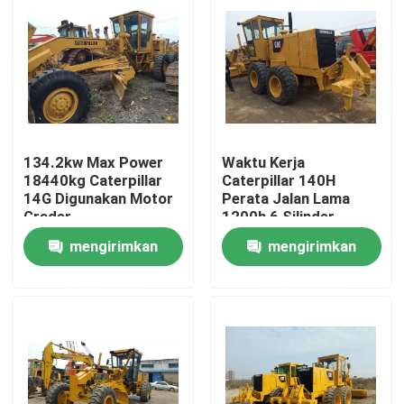
134.2kw Max Power
Waktu Kerja
18440kg Caterpillar
Caterpillar 140H
14G Digunakan Motor
Perata Jalan Lama
Grader
1200h 6 Silinder
mengirimkan
mengirimkan
Rumah
permintaan
permintaan
Produk
Tentang kami