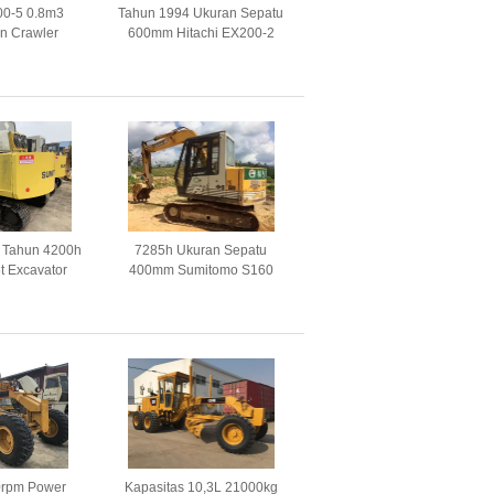
00-5 0.8m3
Tahun 1994 Ukuran Sepatu
on Crawler
600mm Hitachi EX200-2
r Bekas
Crawler Excavator Bekas
3 Tahun 4200h
7285h Ukuran Sepatu
t Excavator
400mm Sumitomo S160
o Bekas
Excavator Second Hand
rpm Power
Kapasitas 10,3L 21000kg