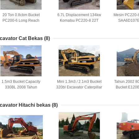
20 Ton 0.8cbm Bucket
6.7L Displacement 134kw
Mesin PC220-
PC200-6 Long Reach
Komatsu PC220-8 22T
SAA6D107E
Digunakan Komatsu
Penggali Tangan Kedua
Digunakan
Excavator
Excav
cavator Cat Bekas
(8)
1.5m3 Bucket Capacity
Mini 1.3m3 / 2.1m3 Bucket
Tahun 2002 8
330BL 2008 Tahun
320bl Excavator Caterpillar
Bucket E120
Digunakan CAT Excavator
Bekas
CAT Exc
cavator Hitachi bekas
(8)