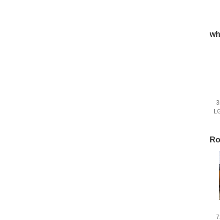
wh
3
L
Ro
7