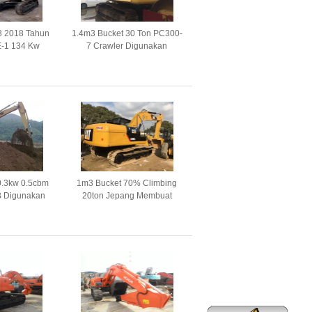
8 2018 Tahun
1.4m3 Bucket 30 Ton PC300-
-1 134 Kw
7 Crawler Digunakan
 Komatsu
Komatsu Excavator
ator
0.3kw 0.5cbm
1m3 Bucket 70% Climbing
B Digunakan
20ton Jepang Membuat
avator
320D2 CAT Excavator Bekas