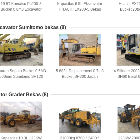
19.9T Komatsu Pc200-8
Kapasitas 6.5L Ekskavator
Hitachi EX2
Bucket 0.8m3 Excavator
HITACHI EX200-5 Bekas
Bucket 20t
Crawler Bekas
2000 Tahun
Excavato
cavator Sumitomo bekas
(8)
kuran Sepatu Bucket 0,5M3
5.883L Displacement 0.7m3
4 Silinder 200
600mm Sumitomo SH120
Bucket SH200 Japan
SH60 Berat 6
Mini Crawler Excavator
Excavator Second Hand
Sumitom
tor Grader Bekas
(8)
Kapasitas 10.3L 123KW
21000kg 8700 * 2400 *
123KW 2000