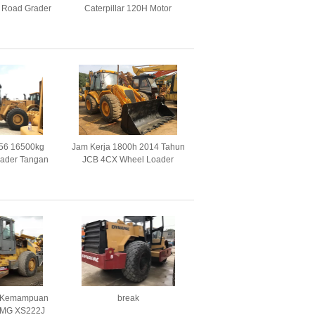
H Road Grader
Caterpillar 120H Motor
as
Grader Bekas
56 16500kg
Jam Kerja 1800h 2014 Tahun
ader Tangan
JCB 4CX Wheel Loader
Bucket
Bekas
 Kemampuan
break
CMG XS222J