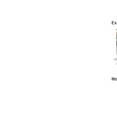
Ex
U
Mo