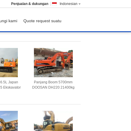
Penjualan & dukungan
Indonesian
ungi kami
Quote request suatu
6.5L Japan
Panjang Boom 5700mm
-5 Ekskavator
DOOSAN DH220 21400kg
 Bekas
Mesin Excavator Bekas