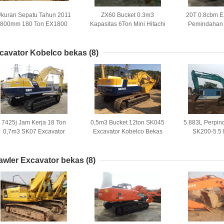
kuran Sepatu Tahun 2011
ZX60 Bucket 0.3m3
20T 0.8cbm E
800mm 180 Ton EX1800
Kapasitas 6Ton Mini Hitachi
Pemindahan 
Excavator Hitachi Bekas
Excavator Bekas
Hitachi Ta
cavator Kobelco bekas
(8)
7425j Jam Kerja 18 Ton
0,5m3 Bucket 12ton SK045
5.883L Perpin
0,7m3 SK07 Excavator
Excavator Kobelco Bekas
SK200-5.5 
Kobelco Bekas
Kobelco
awler Excavator bekas
(8)