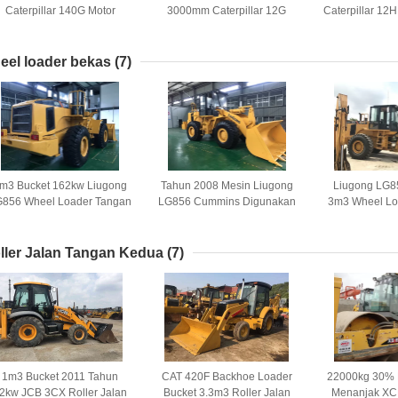
Caterpillar 140G Motor
3000mm Caterpillar 12G
Caterpillar 12
Grader Bekas
Digunakan Motor Grader
Bek
eel loader bekas
(7)
m3 Bucket 162kw Liugong
Tahun 2008 Mesin Liugong
Liugong LG8
G856 Wheel Loader Tangan
LG856 Cummins Digunakan
3m3 Wheel Lo
Kedua
Front End Loader
Kedua 
ller Jalan Tangan Kedua
(7)
1m3 Bucket 2011 Tahun
CAT 420F Backhoe Loader
22000kg 30%
2kw JCB 3CX Roller Jalan
Bucket 3.3m3 Roller Jalan
Menanjak X