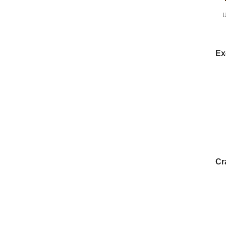
U
Ex
Cr