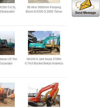
X200-5 6.5L
98.4Kw 5680mm Panjang
Ekskavator
Boom EX200-5 2000 Tahun
ngan Kedua
Digunakan Hitachi Excavator
dahan 20 Ton
SK200-6 Jam Kerja 3798h
Excavator
0.7m3 Bucket Bekas Kobelco
 Bekas
Excavator