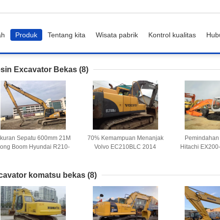
ah
Produk
Tentang kita
Wisata pabrik
Kontrol kualitas
Hub
sin Excavator Bekas
(8)
kuran Sepatu 600mm 21M
70% Kemampuan Menanjak
Pemindahan 
ong Boom Hyundai R210-
Volvo EC210BLC 2014
Hitachi EX200
5D Mesin Excavator Bekas
Tahun Mesin Excavator
Crawler
Bekas
cavator komatsu bekas
(8)